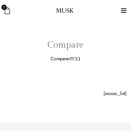
0
Compare
בבית
Compare
[woosc_list]