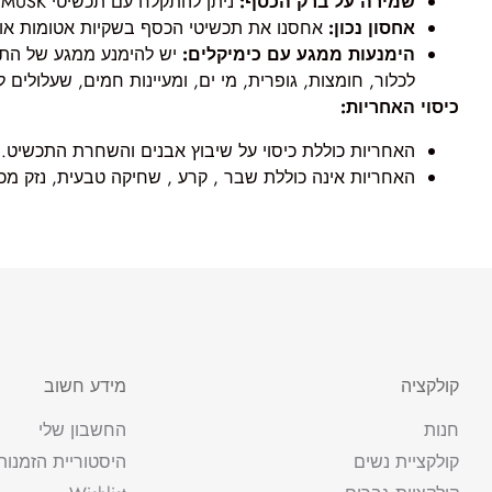
שמירה על ברק הכסף:
ניתן להתקלח עם תכשיטי MUSK. המים עוזרים לנקות את הכסף ומונעים את התחמצנותו והשחרתו כתוצאה מחשיפה לאוויר.
אחסון נכון:
אחסנו את תכשיטי הכסף בשקיות אטומות או 
הימנעות ממגע עם כימיקלים:
יש להימנע ממגע של התכש
לכלור, חומצות, גופרית, מי ים, ומעיינות חמים, שעלולים 
כיסוי האחריות:
האחריות כוללת כיסוי על שיבוץ אבנים והשחרת התכשיט.
האחריות אינה כוללת שבר , קרע , שחיקה טבעית, נזק מכנ
קולקציה
מידע חשוב
חנות
החשבון שלי
קולקציית נשים
היסטוריית הזמנות