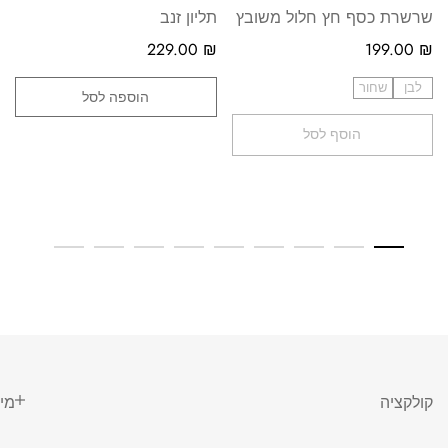
שרשרת כסף חץ חלול משובץ
תליון זנב
229.00
₪
199.00
₪
לבן
שחור
הוספה לסל
הוסף לסל
קולקציה
מי