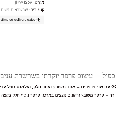
מק"ט:
JNW1269
קטגוריה:
שרשראות נשים
Estimated delivery dates: אוג 13, 2026 - אוג 18, 26
ול – עיצוב פרפר יוקרתי בשרשרת עניב
בץ זרקונים נוצצים במרכז, פרפר נוסף חלק בקצה ה־Y ואלמנט סיומת נופל שמוסיף תנועה ואורך למר