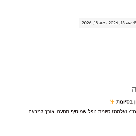
20
ה
אה.