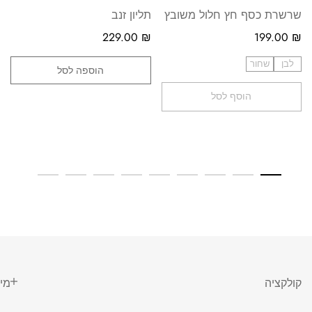
שרשרת כסף חץ חלול משובץ
תליון זנב
229.00
₪
199.00
₪
לבן
שחור
הוספה לסל
הוסף לסל
קולקציה
מי