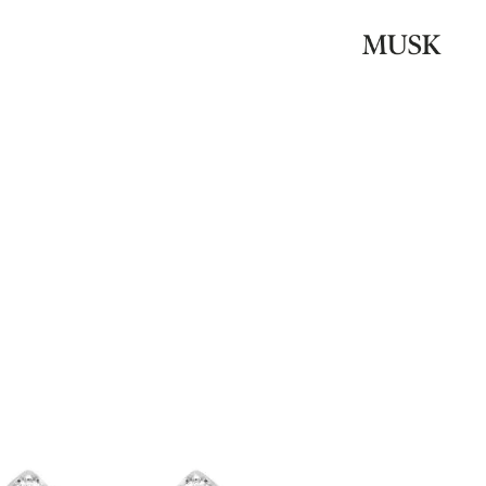
Be the first to review “Marquise Eye – עגילי מרקיז”
האימייל לא יוצג באתר.
שדות החובה מסומנים
*
הדירוג שלך