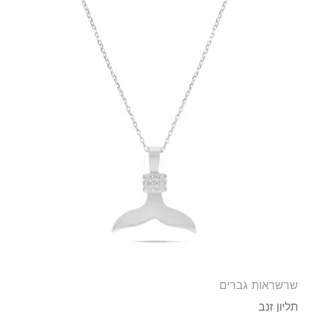
שרשראות גברים
תליון זנב