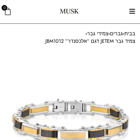
0
בבית
גברים
צמידי גבר
צמיד גבר JETEM דגם “אלכסנדר” JBM1012