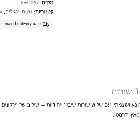
מק"ט:
JEW1257
קטגוריות:
נשים
,
עגילים
,
ע
Estimated delivery dates: אוג 13, 2026 - אוג 18, 26
92 בעיצוב מרובע ועוצמתי, עם שלוש שורות שיבוץ ייחודיות — שילוב של זיר
טאץ’ דרמטי.